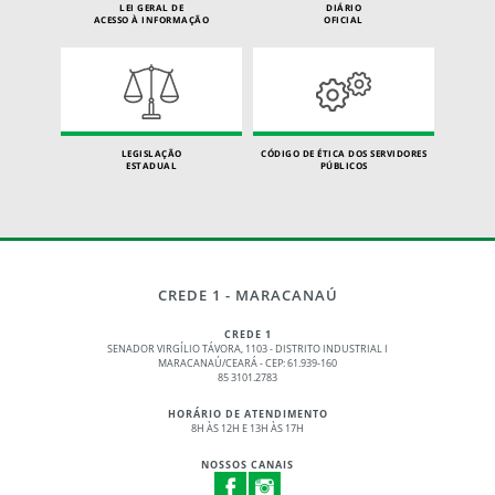
LEI GERAL DE
DIÁRIO
ACESSO À INFORMAÇÃO
OFICIAL
LEGISLAÇÃO
CÓDIGO DE ÉTICA DOS SERVIDORES
ESTADUAL
PÚBLICOS
CREDE 1 - MARACANAÚ
CREDE 1
SENADOR VIRGÍLIO TÁVORA, 1103 - DISTRITO INDUSTRIAL I
MARACANAÚ/CEARÁ - CEP: 61.939-160
85 3101.2783
HORÁRIO DE ATENDIMENTO
8H ÀS 12H E 13H ÀS 17H
NOSSOS CANAIS