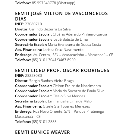
Telefone:
85 997543778 (Whatsapp)
EEMTI JOSÉ MILTON DE VASCONCELOS
DIAS
INEP:
23080710
Diretor:
Carlindo Bezerra Da Silva
Coordenador Escolar:
Clicério Aderaldo Pinheiro Garcia
Coordenador Escolar:
Josué Batista de Lima
Secretária Escolar:
Maria Evaneuma de Sousa Costa
Ass. Financeira:
Larissa Cruz Nascimento
Endereço:
Av. Central, S/N – Acaracuzinho – Maracanaú – CE
Telefone:
(85) 3101.3041/3467.8950
EEMTI LICEU PROF. OSCAR RODRIGUES
INEP:
23223030
Diretor:
Sergio Banhos Vieira Braga
Coordenador Escolar:
Cleiton Freire do Nascimento
Coordenador Escolar:
Maria do Socorro de Paula Silva
Coordenador Escolar:
Clésio Silva Mendes
Secretária Escolar:
Emmanuelle Lima de Mato
Ass. Financeira:
Gizele Steff Soares Menezes
Endereço:
Rua Novo Oriente, S/N – Parque Piratininga –
Maracanaú – CE
Telefone:
(85) 3101.2888
EEMTI EUNICE WEAVER