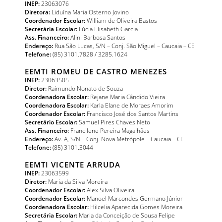
INEP:
23063076
Diretora:
Liduína Maria Osterno Jovino
Coordenador Escolar:
William de Oliveira Bastos
Secretária Escolar:
Lúcia Elisabeth Garcia
Ass. Financeiro:
Alini Barbosa Santos
Endereço:
Rua São Lucas, S/N – Conj. São Miguel – Caucaia – CE
Telefone:
(85) 3101.7828 / 3285.1624
EEMTI ROMEU DE CASTRO MENEZES
INEP:
23063505
Diretor:
Raimundo Nonato de Souza
Coordenadora Escolar:
Rejane Maria Cândido Vieira
Coordenadora Escolar:
Karla Elane de Moraes Amorim
Coordenador Escolar:
Francisco José dos Santos Martins
Secretário Escolar:
Samuel Pires Chaves Neto
Ass. Financeiro:
Francilene Pereira Magalhães
Endereço:
Av. A, S/N – Conj. Nova Metrópole – Caucaia – CE
Telefone:
(85) 3101.3044
EEMTI VICENTE ARRUDA
INEP:
23063599
Diretor:
Maria da Silva Moreira
Coordenador Escolar:
Alex Silva Oliveira
Coordenador Escolar:
Manoel Marcondes Germano Júnior
Coordenadora Escolar:
Hilcelia Aparecida Gomes Moreira
Secretária Escolar:
Maria da Conceição de Sousa Felipe