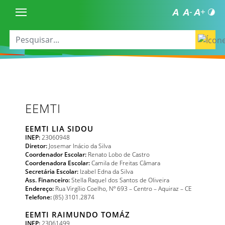
EEMTI
EEMTI LIA SIDOU
INEP:
23060948
Diretor:
Josemar Inácio da Silva
Coordenador Escolar:
Renato Lobo de Castro
Coordenadora Escolar:
Camila de Freitas Câmara
Secretária Escolar:
Izabel Edna da Silva
Ass. Financeiro:
Stella Raquel dos Santos de Oliveira
Endereço:
Rua Virgílio Coelho, Nº 693 – Centro – Aquiraz – CE
Telefone:
(85) 3101.2874
EEMTI RAIMUNDO TOMÁZ
INEP:
23061499