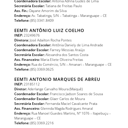
Coordenadora Escolar:
Antonia Adnna Gudes de Lima
Secretária Escolar:
Tatiana de Freitas Paulo
Ass. Fin.:
Dayane Amorim da Silva
Endereço:
Av. Tabatinga, S/N – Tabatinga – Maranguape – CE
Telefone:
(85) 3341.8409
EEMTI ANTÔNIO LUIZ
COELHO
INEP:
23249676
Diretora:
José Adailton Rocha Pontes
Coordenadora Escolar:
Antônia Daniely de Lima Andrade
Coordenador Escolar:
Farney Messias Araújo
Secretária Escolar:
Alexandra dos Santos Costa
Ass. Financeiro:
Maria Eliete Oliveira Freitas
Endereço:
Rua do Comércio, S/N – Amanari – Maranguape – CE
Telefone:
(85) 3369.0625
EEMTI ANTONIO MARQUES DE ABREU
INEP:
23185112
Diretor:
Aderlange Carvalho Moura (Maiquê)
Coordenador Escolar:
Francisco Jadson Soares de Sousa
Coordenador Escolar:
Glaer Carlos de Moura
Secretária Escolar:
Fernanda Maciel Cavalcante Prata
Ass. Financeiro:
Glennda Magda Rodrigues Amaral
Endereço:
Rua Manoel Guedes Martins, Nº 1076
– Itapebuçu –
Maranguape – CE
Telefone:
(85) 3369.2216