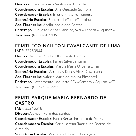
Diretora:
Francisca Ana Santos de Almeida
Coordenadora Escolar:
Ana Quesado Sombra
Coordenador Escolar:
Bruno Pinheiro Teixeira
Secretário Escolar:
Rubens da Costa Campina
Ass. Financeiro:
Anaíla Inácio dos Santos
Endereço:
Rua José Carlos Gadelha, S/N – Tapera – Aquiraz – CE
Telefone:
(85) 3361.4405
EEMTI FCO NAILTON CAVALCANTE DE LIMA
INEP:
23263644
Diretor:
Marcos Randall Oliveira de Freitas
Coordenador Escolar:
Farley Silva Santana
Coordenadora Escolar:
Marcia Maria Oliveira Lima
Secretária Escolar:
Maria das Dores Alves Cavalcante
Ass. Financeiro:
Valéria Maria de Moura Pimentel
Endereço:
Loteamento Lequerte S/N –Camará – Aquiraz – CE
Telefone:
(85) 98957.7711
EEMTI
PARQUE MARIA BERNARDO DE
CASTRO
INEP:
23246618
Diretor:
Alexson Felix dos Santos
Coordenador Escolar:
Fábio Renan Pinheiro de Sousa
Coordenadora Escolar:
Carla Lorena Rodrigues Barros de
Almeida
Secretária Escolar:
Manuele da Costa Domingos