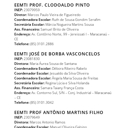
EEMTI PROF. CLODOALDO PINTO
INEP:
23079959
Diretor:
Marcos Paulo Vieira de Figueiredo
Coordenadora Escolar:
Ruth de Sousa Gondim Serafim
Secretária Escolar:
Márcia Nogueira Martins Sousa
Ass. Financeiro:
Samuel Brito de Oliveira
Endereço:
Av. Contôrno Norte, 99 – Jereissati I – Maracanaú –
CE
Telefone:
(85) 3101.2886
EEMTI JOSÉ DE BORBA VASCONCELOS
INEP:
23081830
Diretora:
Maria Áurea Sousa de Santana
Coordenadora Escolar:
Débora Ribeiro Rabelo
Coordenador Escolar:
Jesualdo da Silva Oliveira
Coordenadora Escolar:
Ângela Maria Sousa de Freitas
Secretária Escolar:
Regina Lúcia e Silva Holanda
Ass. Financeiro:
Samara Taiany França Costa
Endereço:
Av. Contorno Sul, S/N – Conj. Industrial – Maracanaú
– CE
Telefone:
(85) 3101.3042
EEMTI PROF ANTÔNIO MARTINS FILHO
INEP:
23079649
Diretora:
Marcos Antonio Ramos
Coordenador Escolar:
Manuel Oliveira Galsino