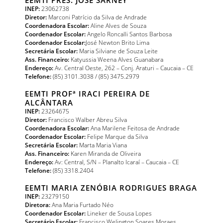
INEP:
23062738
Diretor:
Marconi Patrício da Silva de Andrade
Coordenadora Escolar:
Aline Alves de Souza
Coordenador Escolar:
Angelo Roncalli Santos Barbosa
Coordenador Escolar:
José Newton Brito Lima
Secretária Escolar:
Maria Silviane de Souza Leite
Ass. Financeiro:
Katyussia Weena Alves Guanabara
Endereço:
Av. Central Oeste, 262 – Conj. Araturi – Caucaia – CE
Telefone:
(85) 3101.3038 / (85) 3475.2979
EEMTI PROFª IRACI PEREIRA DE
ALCÂNTARA
INEP:
23264675
Diretor:
Francisco Walber Abreu Silva
Coordenadora Escolar:
Ana Marilene Feitosa de Andrade
Coordenador Escolar:
Felipe Marque da Silva
Secretária Escolar:
Marta Maria Viana
Ass. Financeiro:
Karen Miranda de Oliveira
Endereço:
Av: Central, S/N – Planalto Icaraí – Caucaia – CE
Telefone:
(85) 3318.2404
EEMTI MARIA ZENÓBIA RODRIGUES BRAGA
INEP:
23279150
Diretora:
Ana Maria Furtado Néo
Coordenador Escolar:
Lineker de Sousa Lopes
Secretário Escolar:
Francisco Welington Soares Moraes