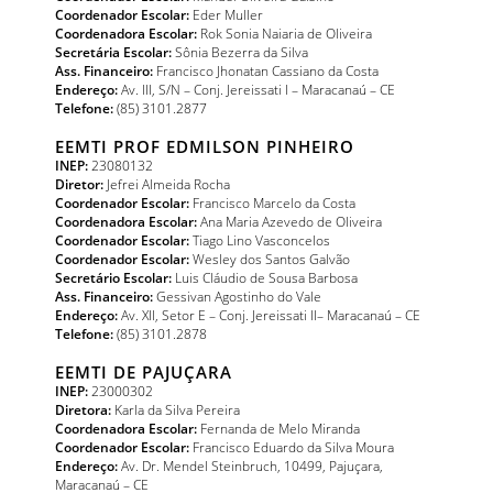
Coordenador Escolar:
Eder Muller
Coordenadora Escolar:
Rok Sonia Naiaria de Oliveira
Secretária Escolar:
Sônia Bezerra da Silva
Ass. Financeiro:
Francisco Jhonatan Cassiano da Costa
Endereço:
Av. III, S/N – Conj. Jereissati I – Maracanaú – CE
Telefone:
(85) 3101.2877
EEMTI PROF EDMILSON PINHEIRO
INEP:
23080132
Diretor:
Jefrei Almeida Rocha
Coordenador Escolar:
Francisco Marcelo da Costa
Coordenadora Escolar:
Ana Maria Azevedo de Oliveira
Coordenador Escolar:
Tiago Lino Vasconcelos
Coordenador Escolar:
Wesley dos Santos Galvão
Secretário Escolar:
Luis Cláudio de Sousa Barbosa
Ass. Financeiro:
Gessivan Agostinho do Vale
Endereço:
Av. XII, Setor E – Conj. Jereissati II– Maracanaú – CE
Telefone:
(85) 3101.2878
EEMTI DE PAJUÇARA
INEP:
23000302
Diretora:
Karla da Silva Pereira
Coordenadora Escolar:
Fernanda de Melo Miranda
Coordenador Escolar:
Francisco Eduardo da Silva Moura
Endereço:
Av. Dr. Mendel Steinbruch, 10499, Pajuçara,
Maracanaú – CE