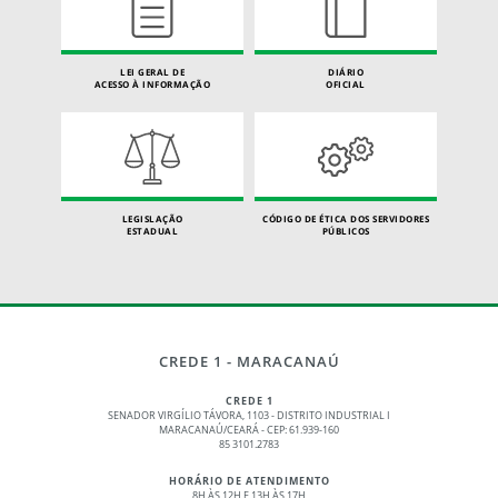
LEI GERAL DE
DIÁRIO
ACESSO À INFORMAÇÃO
OFICIAL
LEGISLAÇÃO
CÓDIGO DE ÉTICA DOS SERVIDORES
ESTADUAL
PÚBLICOS
CREDE 1 - MARACANAÚ
CREDE 1
SENADOR VIRGÍLIO TÁVORA, 1103 - DISTRITO INDUSTRIAL I
MARACANAÚ/CEARÁ - CEP: 61.939-160
85 3101.2783
HORÁRIO DE ATENDIMENTO
8H ÀS 12H E 13H ÀS 17H