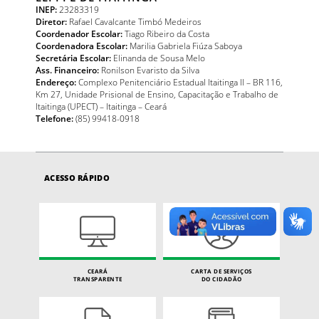
INEP:
23283319
Diretor:
Rafael Cavalcante Timbó Medeiros
Coordenador Escolar:
Tiago Ribeiro da Costa
Coordenadora Escolar:
Marilia Gabriela Fiúza Saboya
Secretária Escolar:
Elinanda de Sousa Melo
Ass. Financeiro:
Ronilson Evaristo da Silva
Endereço:
Complexo Penitenciário Estadual Itaitinga II – BR 116,
Km 27, Unidade Prisional de Ensino, Capacitação e Trabalho de
Itaitinga (UPECT) – Itaitinga – Ceará
Telefone:
(85) 99418-0918
ACESSO RÁPIDO
CEARÁ
CARTA DE SERVIÇOS
TRANSPARENTE
DO CIDADÃO