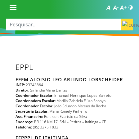
EPPL
EEFM ALOISIO LEO ARLINDO LORSCHEIDER
INEP:
23243864
Diretor:
Sirlândia Maria Dantas
Coordenador Escolar:
Emanuel Henrique Lopes Barreto
Coordenadora Escolar:
Marilia Gabriela Fiúza Saboya
Coordenador Escolar:
João Eduardo Mateus da Rocha
Secretária Escolar:
Maria Roniely Pinheiro
Ass. Financeiro:
Ronilson Evaristo da Silva
Endereço:
BR 116 KM 17, S/N – Pedras – Itaitinga – CE
Telefone:
(85) 3275.1832
EEPPPL DE ITAITINGA