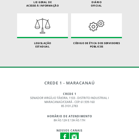
LEI GERAL DE
DIÁRIO
ACESSO À INFORMAÇÃO
OFICIAL
LEGISLAÇÃO
CÓDIGO DE ÉTICA DOS SERVIDORES
ESTADUAL
PÚBLICOS
CREDE 1 - MARACANAÚ
CREDE 1
SENADOR VIRGÍLIO TÁVORA, 1103 - DISTRITO INDUSTRIAL I
MARACANAÚ/CEARÁ - CEP: 61.939-160
85 3101.2783
HORÁRIO DE ATENDIMENTO
8H ÀS 12H E 13H ÀS 17H
NOSSOS CANAIS