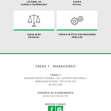
LEI GERAL DE
DIÁRIO
ACESSO À INFORMAÇÃO
OFICIAL
LEGISLAÇÃO
CÓDIGO DE ÉTICA DOS SERVIDORES
ESTADUAL
PÚBLICOS
CREDE 1 - MARACANAÚ
CREDE 1
SENADOR VIRGÍLIO TÁVORA, 1103 - DISTRITO INDUSTRIAL I
MARACANAÚ/CEARÁ - CEP: 61.939-160
85 3101.2783
HORÁRIO DE ATENDIMENTO
8H ÀS 12H E 13H ÀS 17H
NOSSOS CANAIS